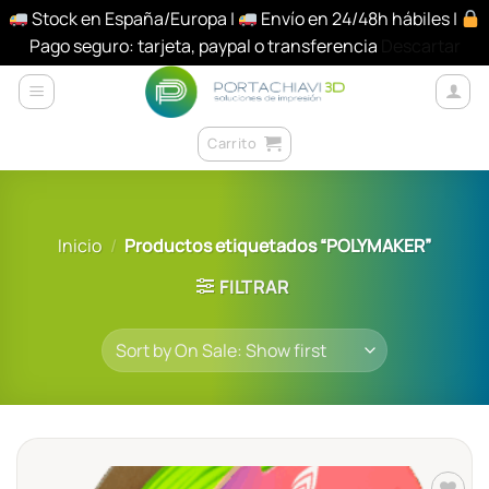
Stock en España/Europa |
Envío en 24/48h hábiles |
Pago seguro: tarjeta, paypal o transferencia
Descartar
Saltar
al
contenido
Carrito
Inicio
/
Productos etiquetados “POLYMAKER”
FILTRAR