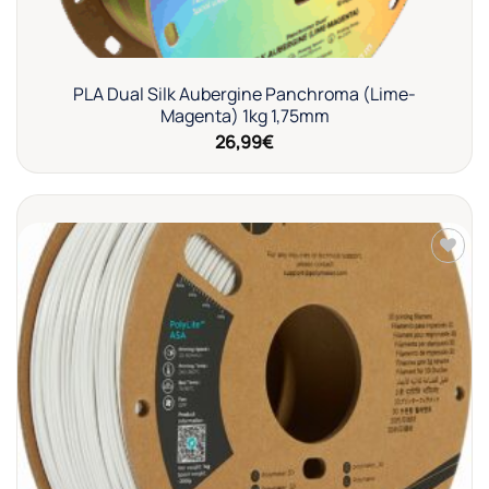
PLA Dual Silk Aubergine Panchroma (Lime-
Magenta) 1kg 1,75mm
26,99
€
Añadir
a la
lista de
deseos