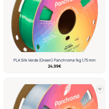
a la
lista de
deseos
PLA Silk Verde (Green) Panchroma 1kg 1,75 mm
24,99
€
Añadir
a la
lista de
deseos