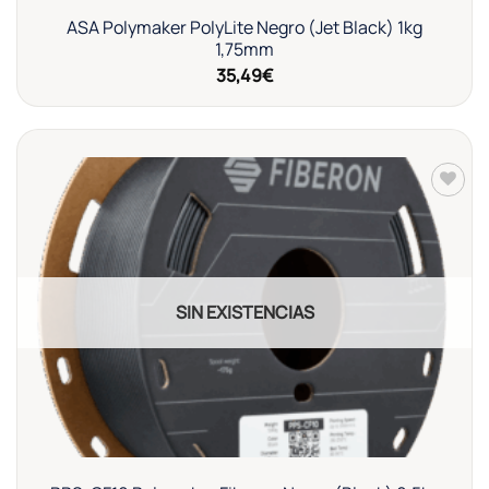
ASA Polymaker PolyLite Negro (Jet Black) 1kg
1,75mm
35,49
€
Añadir
a la
lista de
deseos
SIN EXISTENCIAS