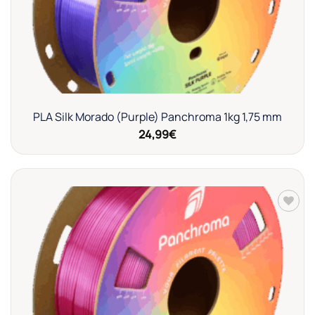
PLA Silk Morado (Purple) Panchroma 1kg 1,75 mm
24,99
€
Añadir
a la
lista de
deseos