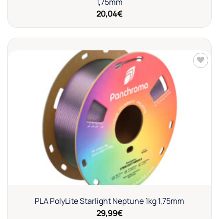
1,75mm
20,04
€
Añadir
a la
lista de
deseos
PLA PolyLite Starlight Neptune 1kg 1,75mm
29,99
€