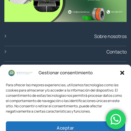
Sobre nosotros
Contacto
Ubicación
Gestionar consentimiento
Devoluciones
Para ofrecer las mejores experiencias, utilizamos tecnologías como las
cookies para almacenar y/o acceder a la información del dispositivo. El
consentimiento de estas tecnologías nos permitirá procesar datos como
el comportamiento de navegación o las identificaciones únicas en este
sitio. No consentir o retirar el consentimiento, puede afectar
negativamente a ciertas características y funciones.
Aceptar
© 2026 Portachiavi3D