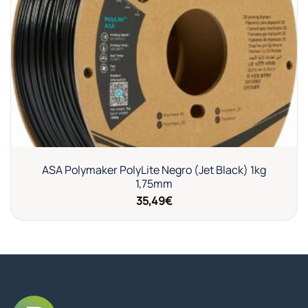
a la
lista de
deseos
ASA Polymaker PolyLite Negro (Jet Black) 1kg
1,75mm
35,49
€