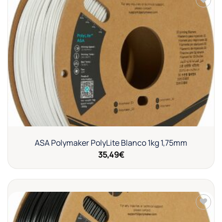
Añadir
a la
lista de
deseos
ASA Polymaker PolyLite Blanco 1kg 1,75mm
35,49
€
Añadir