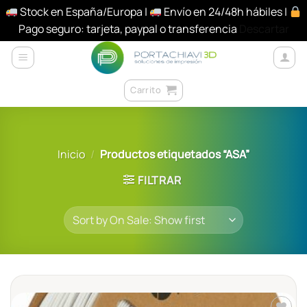
Stock en España/Europa |
Envío en 24/48h hábiles |
Pago seguro: tarjeta, paypal o transferencia
Descartar
Saltar
al
contenido
Carrito
Inicio
/
Productos etiquetados “ASA”
FILTRAR