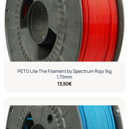
a la
lista de
deseos
PETG Lite The Filament by Spectrum Rojo 1kg
1.75mm
13,50
€
Añadir
a la
lista de