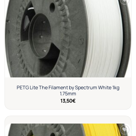
Añadir
a la
lista de
deseos
PETG Lite The Filament by Spectrum White 1kg
1.75mm
13,50
€