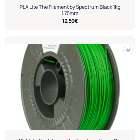
PLA Lite The Filament by Spectrum Black 1kg
1.75mm
12,50
€
Añadir
a la
lista de
deseos