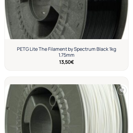
PETG Lite The Filament by Spectrum Black 1kg
1.75mm
13,50
€
Añadir
a la
lista de
deseos