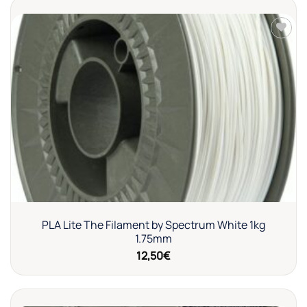
Añadir
a la
lista de
deseos
PLA Lite The Filament by Spectrum White 1kg
1.75mm
12,50
€