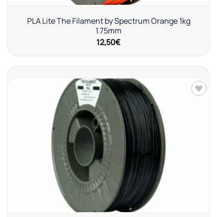
PLA Lite The Filament by Spectrum Orange 1kg
1.75mm
12,50
€
Añadir
a la
lista de
deseos