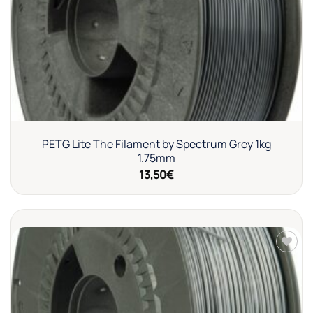
PETG Lite The Filament by Spectrum Grey 1kg
1.75mm
13,50
€
Añadir
a la
lista de
deseos