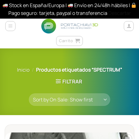
Stock en España/Europa |
Envío en 24/48h hábiles |
Pago seguro: tarjeta, paypal o transferencia
Descartar
Saltar
al
contenido
Carrito
Inicio
/
Productos etiquetados “SPECTRUM”
FILTRAR