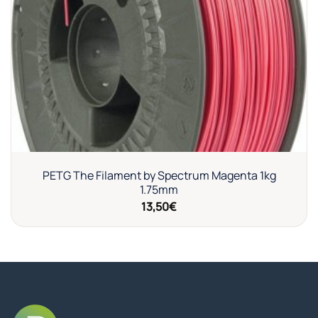
a la
lista de
deseos
PETG The Filament by Spectrum Magenta 1kg
1.75mm
13,50
€