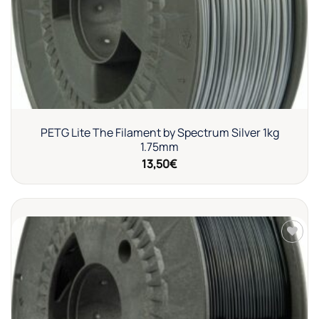
PETG Lite The Filament by Spectrum Silver 1kg
1.75mm
13,50
€
Añadir
a la
lista de
deseos