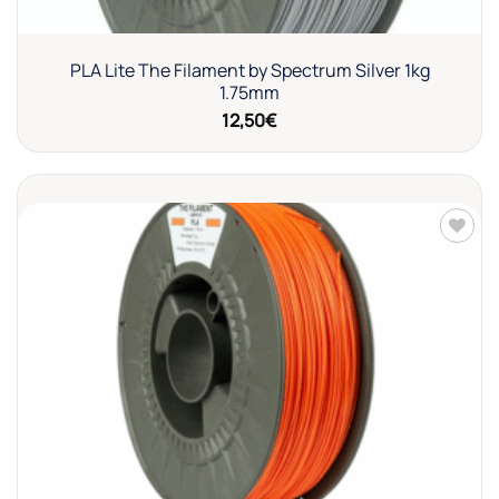
PLA Lite The Filament by Spectrum Silver 1kg
1.75mm
12,50
€
Añadir
a la
lista de
deseos