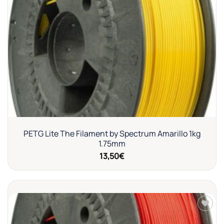
Añadir
a la
lista de
deseos
PETG Lite The Filament by Spectrum Amarillo 1kg
1.75mm
13,50
€
Añadir