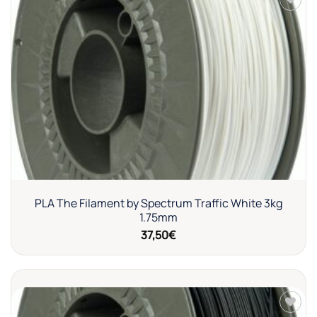
Añadir
a la
lista de
deseos
PLA The Filament by Spectrum Traffic White 3kg
1.75mm
37,50
€