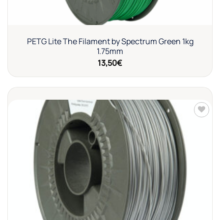
PETG Lite The Filament by Spectrum Green 1kg
1.75mm
13,50
€
Añadir
a la
lista de
deseos