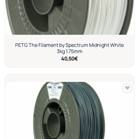
PETG The Filament by Spectrum Midnight White
3kg 1.75mm
40,50
€
Añadir
a la
lista de
deseos