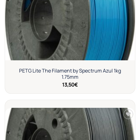
deseos
PETG Lite The Filament by Spectrum Azul 1kg
1.75mm
13,50
€
Añadir
a la
lista de
deseos