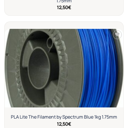
1.75mm
12,50
€
Añadir
a la
lista de
deseos
PLA Lite The Filament by Spectrum Blue 1kg 1.75mm
12,50
€