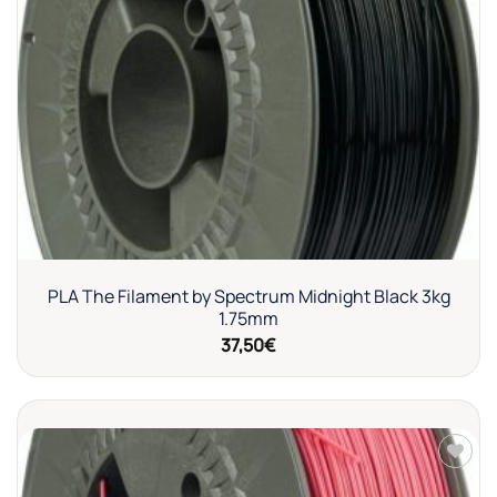
Añadir
a la
lista de
deseos
PLA The Filament by Spectrum Midnight Black 3kg
1.75mm
37,50
€
Añadir