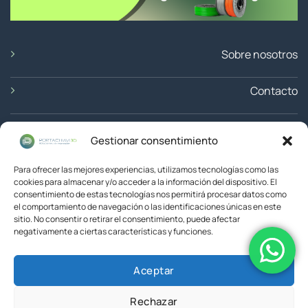
Sobre nosotros
Contacto
Ubicación
Gestionar consentimiento
Devoluciones
Para ofrecer las mejores experiencias, utilizamos tecnologías como las
cookies para almacenar y/o acceder a la información del dispositivo. El
consentimiento de estas tecnologías nos permitirá procesar datos como
el comportamiento de navegación o las identificaciones únicas en este
sitio. No consentir o retirar el consentimiento, puede afectar
negativamente a ciertas características y funciones.
Aceptar
© 2026 Portachiavi3D
Rechazar