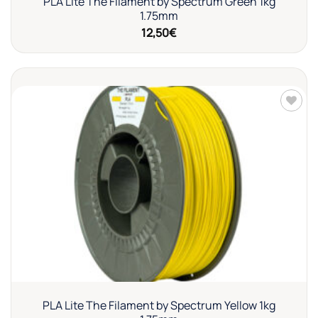
PLA Lite The Filament by Spectrum Green 1kg
1.75mm
12,50
€
Añadir
a la
lista de
deseos
PLA Lite The Filament by Spectrum Yellow 1kg