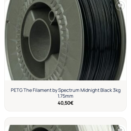
Añadir
a la
lista de
deseos
PETG The Filament by Spectrum Midnight Black 3kg
1.75mm
40,50
€