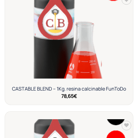
Añadir
a la
lista de
deseos
CASTABLE BLEND – 1Kg. resina calcinable FunToDo
78,65
€
Añadir