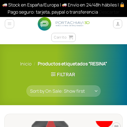
Stock en España/Europa |
Envío en 24/48h hábiles |
Pago seguro: tarjeta, paypal o transferencia
Descartar
Saltar
al
contenido
Carrito
Inicio
/
Productos etiquetados “RESINA”
FILTRAR