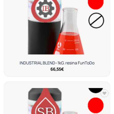
a la
lista de
deseos
INDUSTRIAL BLEND–1kG. resina FunToDo
66,55
€
Añadir
a la
lista de
deseos