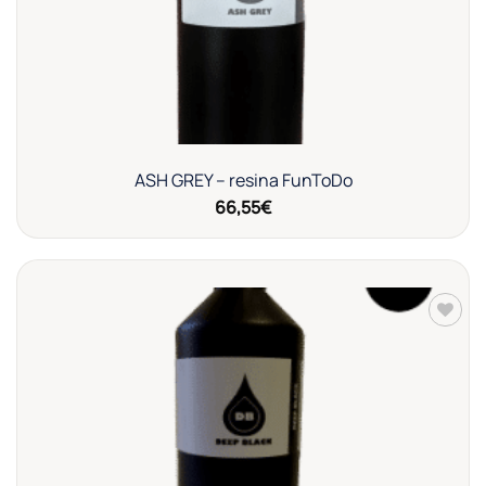
ASH GREY – resina FunToDo
66,55
€
Añadir
a la
lista de
deseos