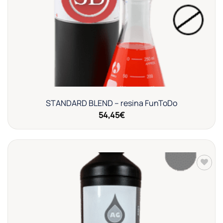
STANDARD BLEND – resina FunToDo
54,45
€
Añadir
a la
lista de
deseos