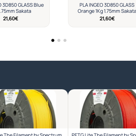
O 3D850 GLASS Blue
PLA INGEO 3D850 GLASS
1.75mm Sakata
Orange 1Kg 1.75mm Sakat
21,60
€
21,60
€
Añadir
Aña
a la
a l
lista de
list
deseos
des
te The Filament by Spectrum
PETG Lite The Filament by S