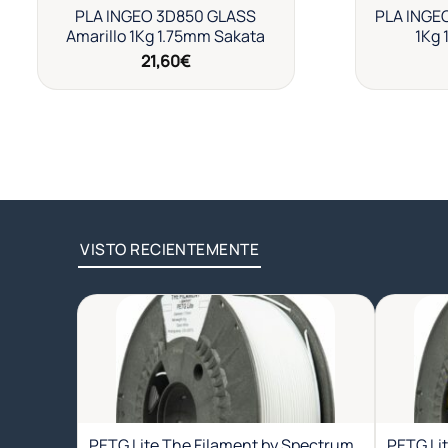
PLA INGEO 3D850 GLASS
PLA INGE
Amarillo 1Kg 1.75mm Sakata
1Kg 
21,60
€
VISTO RECIENTEMENTE
Añadir
a la
lista de
deseos
PETG Lite The Filament by Spectrum
PETG Li