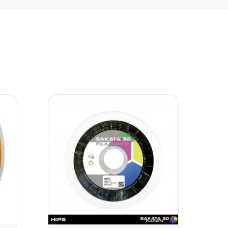
ir
Añadir
a
a la
 de
lista de
eos
deseos