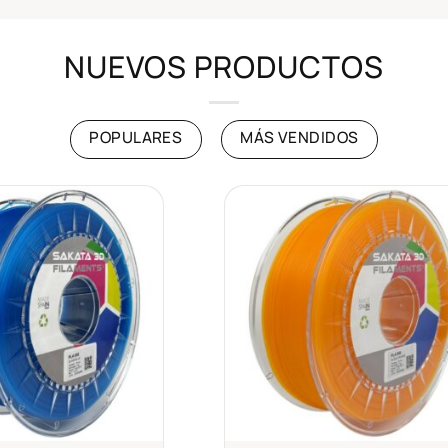
NUEVOS PRODUCTOS
POPULARES
MÁS VENDIDOS
Añadir
Añad
a la
a l
lista de
lista
deseos
des