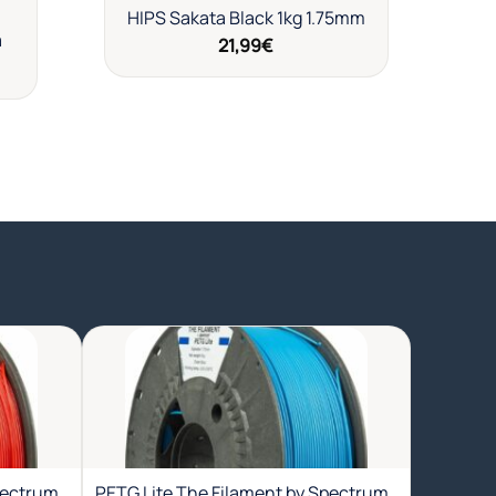
HIPS Sakata Black 1kg 1.75mm
a
21,99
€
dir
Añadir
a
a la
a de
lista de
eos
deseos
pectrum
PETG Lite The Filament by Spectrum