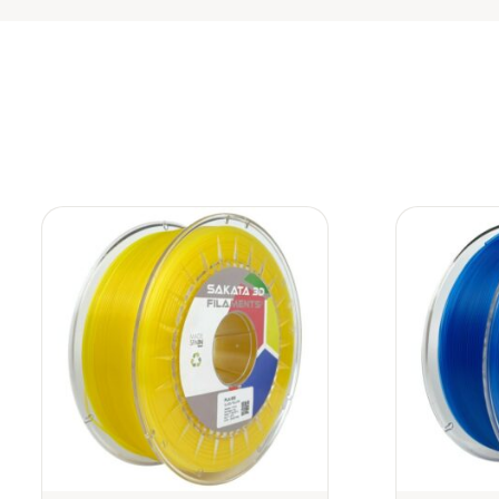
Añadir
a la
lista de
deseos