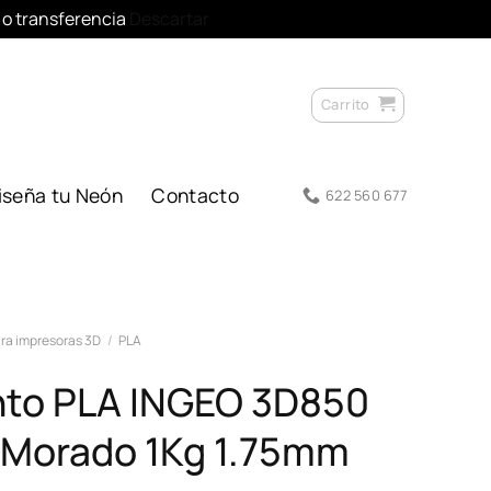
l o transferencia
Descartar
Carrito
iseña tu Neón
Contacto
622 560 677
ra impresoras 3D
/
PLA
nto PLA INGEO 3D850
-Morado 1Kg 1.75mm