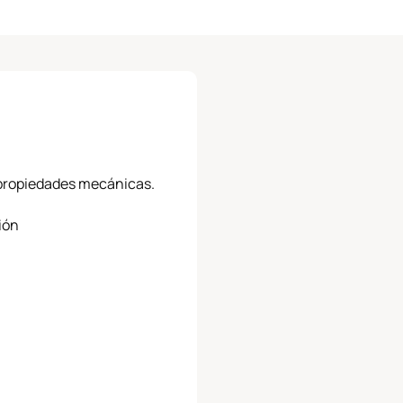
y propiedades mecánicas.
ión