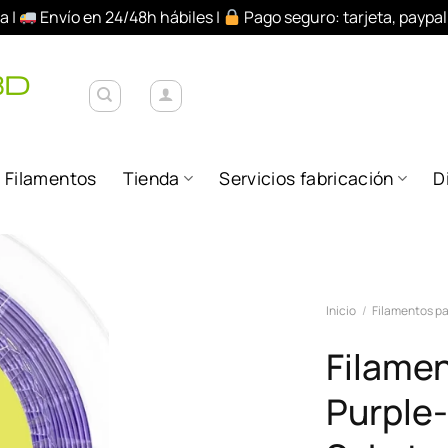
a |
Envío en 24/48h hábiles |
Pago seguro: tarjeta, paypa
Filamentos
Tienda
Servicios fabricación
D
Añadir
Inicio
/
Filamentos pa
a la
lista de
Filame
deseos
Purple