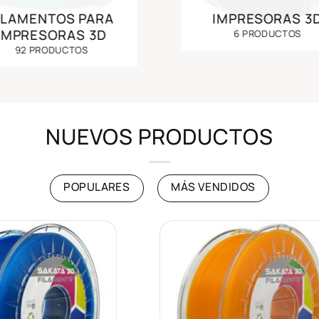
ILAMENTOS PARA
IMPRESORAS 3
IMPRESORAS 3D
6 PRODUCTOS
92 PRODUCTOS
NUEVOS PRODUCTOS
POPULARES
MÁS VENDIDOS
Añadir
Añad
a la
a l
lista de
lista
deseos
des