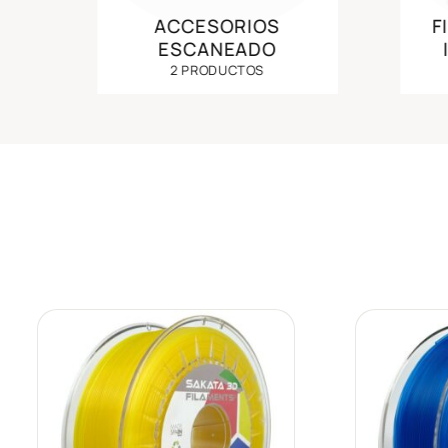
ACCESORIOS
F
ESCANEADO
2 PRODUCTOS
Añadir
a la
lista de
deseos