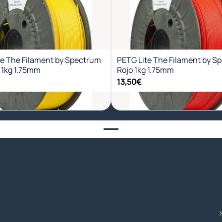
Añadir
Aña
a la
a l
lista de
list
deseos
des
te The Filament by Spectrum
PETG Lite The Filament by S
 1kg 1.75mm
Rojo 1kg 1.75mm
13,50
€
+