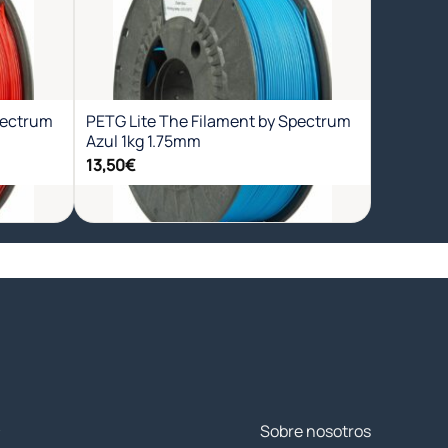
dir
Añadir
a
a la
a de
lista de
eos
deseos
pectrum
PETG Lite The Filament by Spectrum
Azul 1kg 1.75mm
13,50
€
+
Sobre nosotros