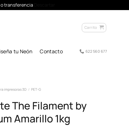
l o transferencia
Descartar
Carrito
iseña tu Neón
Contacto
622 560 677
ra impresoras 3D
/
PET-G
te The Filament by
m Amarillo 1kg