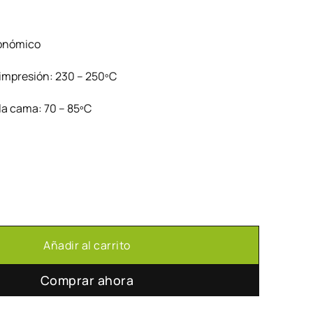
m
conómico
impresión: 230 – 250ºC
la cama: 70 – 85ºC
ilament by Spectrum Amarillo 1kg 1.75mm cantidad
Añadir al carrito
Comprar ahora