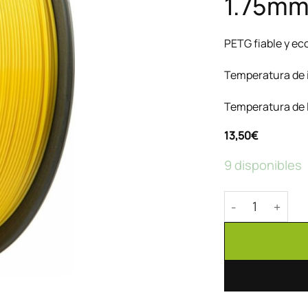
1.75m
PETG fiable y e
Temperatura de 
Temperatura de 
13,50
€
9 disponibles
PETG Lite The F