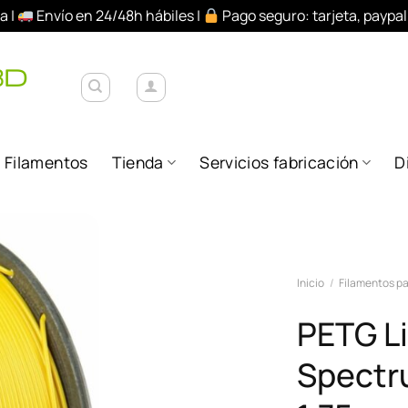
a |
Envío en 24/48h hábiles |
Pago seguro: tarjeta, paypa
Filamentos
Tienda
Servicios fabricación
D
Añadir
Inicio
/
Filamentos pa
a la
lista de
PETG Li
deseos
Spectru