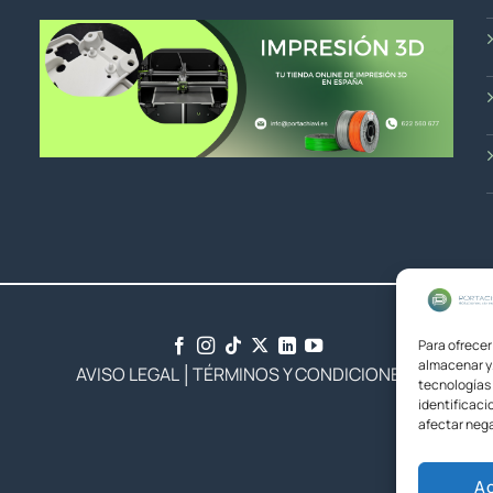
Para ofrecer
almacenar y/
AVISO LEGAL
│
TÉRMINOS Y CONDICIONES
tecnologías
identificaci
afectar nega
A