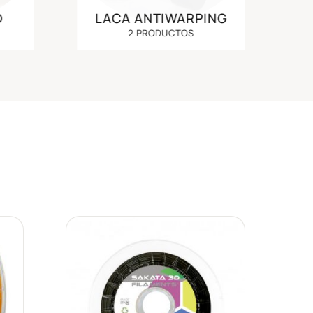
D
LACA ANTIWARPING
2 PRODUCTOS
ir
Añadir
a
a la
 de
lista de
eos
deseos