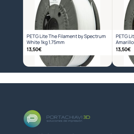
Añadir
a la
lista de
deseos
PETG Lite The Filament by Spectrum
PETG Li
White 1kg 1.75mm
Amarillo
13,50
€
13,50
€
+
+