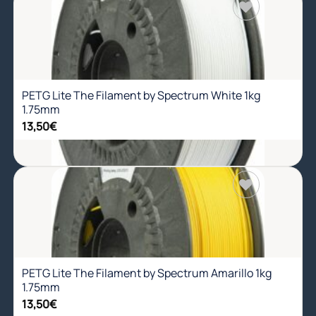
Añadir
a la
lista de
deseos
PETG Lite The Filament by Spectrum White 1kg
1.75mm
13,50
€
Añadir
a la
lista de
deseos
PETG Lite The Filament by Spectrum Amarillo 1kg
1.75mm
13,50
€