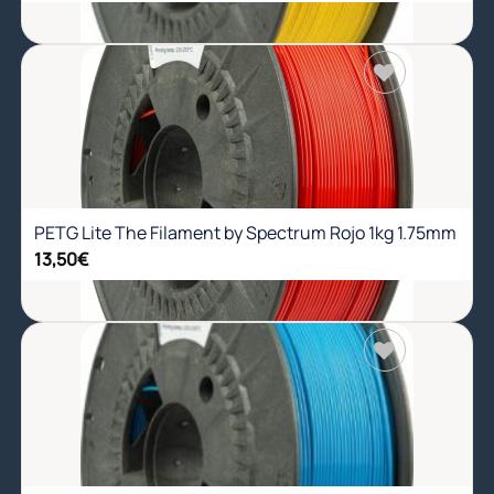
Añadir
a la
lista de
deseos
PETG Lite The Filament by Spectrum Rojo 1kg 1.75mm
13,50
€
Añadir
a la
lista de
deseos