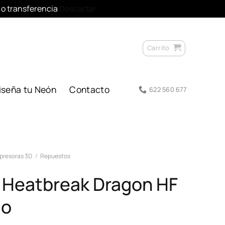
l o transferencia
Descartar
Carrito
iseña tu Neón
Contacto
622 560 677
presoras 3D
/
Repuestos
/ Heatbreak Dragon HF
jo