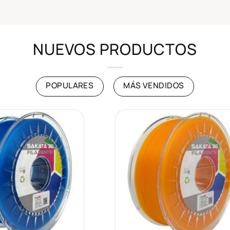
NUEVOS PRODUCTOS
POPULARES
MÁS VENDIDOS
Añadir
Añad
a la
a l
lista de
lista
deseos
des