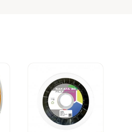
ir
Añadir
a
a la
 de
lista de
eos
deseos