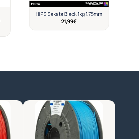
HIPS Sakata Black 1kg 1.75mm
a
21,99
€
dir
Añadir
a
a la
a de
lista de
eos
deseos