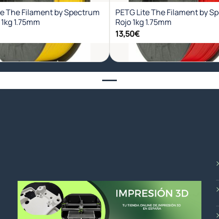
te The Filament by Spectrum
PETG Lite The Filament by S
 1kg 1.75mm
Rojo 1kg 1.75mm
13,50
€
+