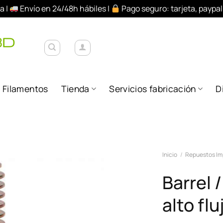
a |
Envío en 24/48h hábiles |
Pago seguro: tarjeta, paypa
Filamentos
Tienda
Servicios fabricación
D
Añadir
Inicio
/
Repuestos Im
a la
lista de
Barrel 
deseos
alto flu