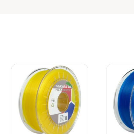
Añadir
a la
lista de
deseos