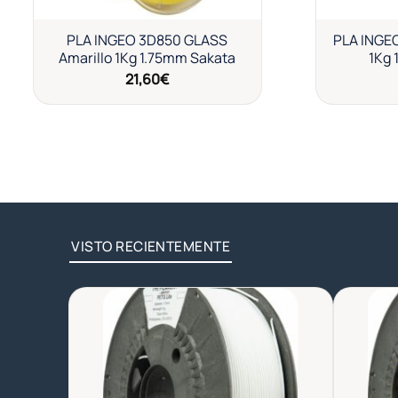
PLA INGEO 3D850 GLASS
PLA INGE
Amarillo 1Kg 1.75mm Sakata
1Kg 
21,60
€
VISTO RECIENTEMENTE
Añadir
a la
lista de
deseos