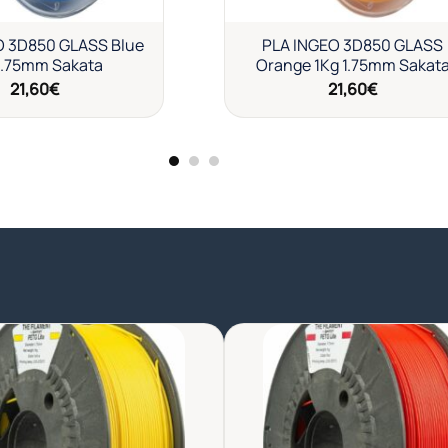
O 3D850 GLASS Blue
PLA INGEO 3D850 GLASS
1.75mm Sakata
Orange 1Kg 1.75mm Sakat
21,60
€
21,60
€
Añadir
Aña
a la
a l
lista de
list
deseos
des