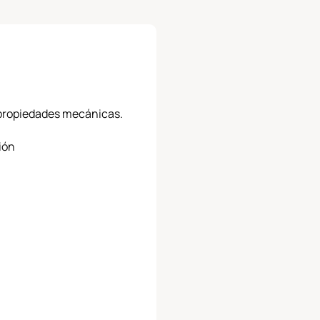
y propiedades mecánicas.
ión