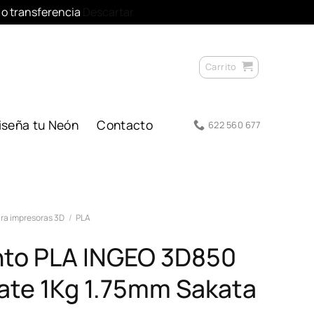
l o transferencia
Descartar
Carrito
iseña tu Neón
Contacto
622 560 677
ra impresoras 3D
/
PLA
nto PLA INGEO 3D850
ate 1Kg 1.75mm Sakata