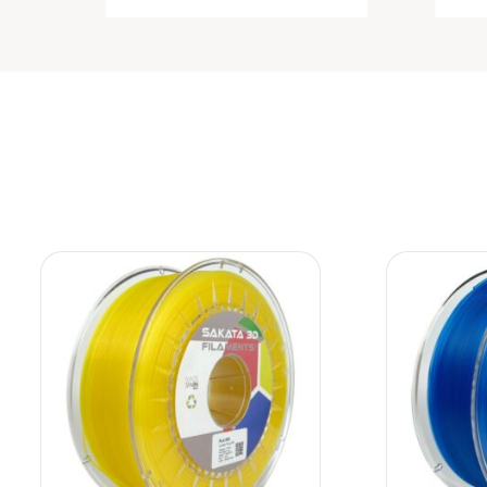
Añadir
a la
lista de
deseos