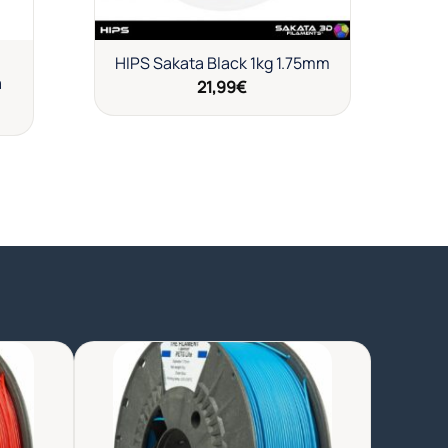
HIPS Sakata Black 1kg 1.75mm
a
21,99
€
dir
Añadir
a
a la
a de
lista de