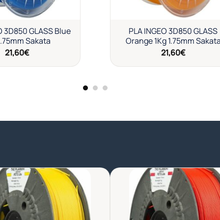
O 3D850 GLASS Blue
PLA INGEO 3D850 GLASS
1.75mm Sakata
Orange 1Kg 1.75mm Sakat
21,60
€
21,60
€
Añadir
Aña
a la
a l
lista de
list