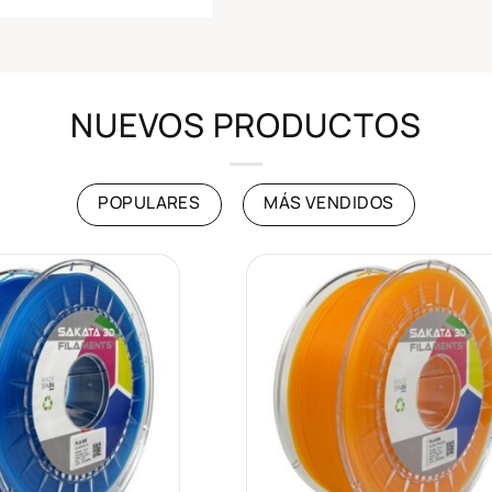
NUEVOS PRODUCTOS
POPULARES
MÁS VENDIDOS
Añadir
Añad
a la
a l
lista de
lista
deseos
des