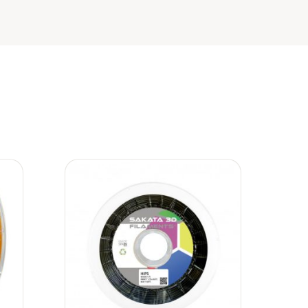
ir
Añadir
a
a la
 de
lista de
eos
deseos