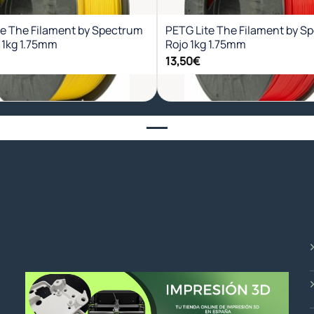
deseos
des
te The Filament by Spectrum
PETG Lite The Filament by S
 1kg 1.75mm
Rojo 1kg 1.75mm
13,50
€
+