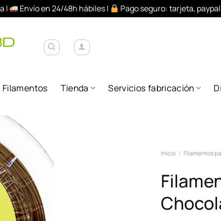
a |
Envío en 24/48h hábiles |
Pago seguro: tarjeta, paypa
Filamentos
Tienda
Servicios fabricación
D
Añadir
Inicio
/
Filamentos pa
a la
lista de
Filame
deseos
Chocol