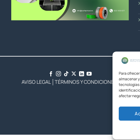
Para ofrecer
almacenar y/
AVISO LEGAL
│
TÉRMINOS Y CONDICIONES
tecnologías
identificaci
afectar nega
A