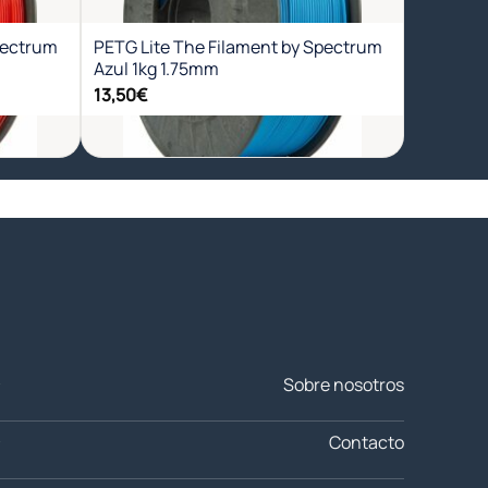
eos
deseos
pectrum
PETG Lite The Filament by Spectrum
Azul 1kg 1.75mm
13,50
€
+
Sobre nosotros
Contacto