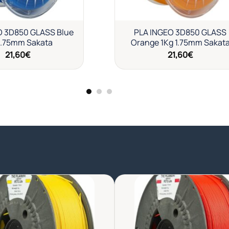
O 3D850 GLASS Blue
PLA INGEO 3D850 GLASS
1.75mm Sakata
Orange 1Kg 1.75mm Sakat
21,60
€
21,60
€
Añadir
Aña
a la
a l
lista de
list