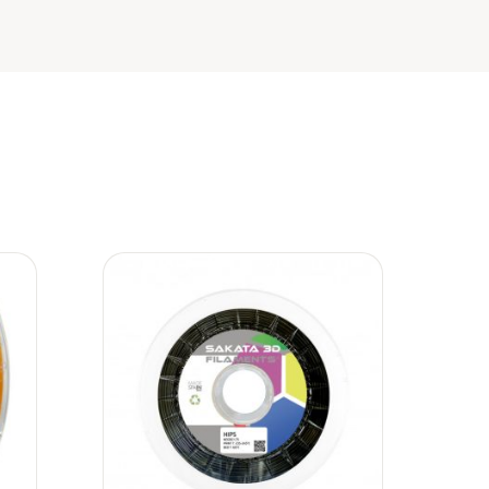
ir
Añadir
a
a la
 de
lista de
eos
deseos