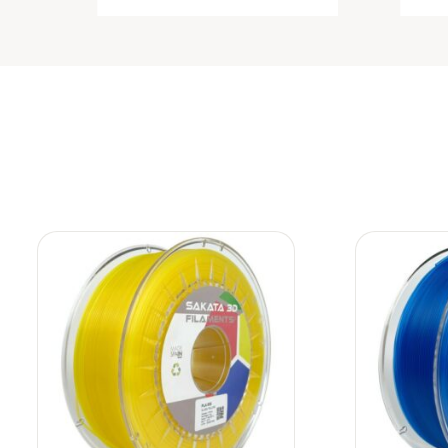
Añadir
a la
lista de
deseos