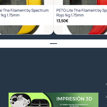
deseos
des
te The Filament by Spectrum
PETG Lite The Filament by S
 1kg 1.75mm
Rojo 1kg 1.75mm
13,50
€
+