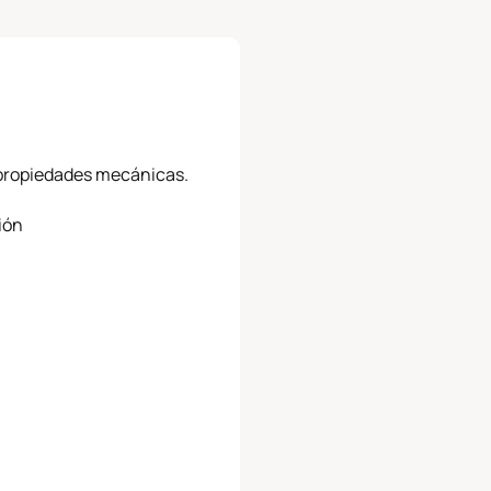
y propiedades mecánicas.
ión