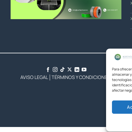
Para ofrecer
almacenar y/
AVISO LEGAL
│
TÉRMINOS Y CONDICIONES
tecnologías
identificaci
afectar nega
A