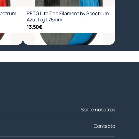
eos
deseos
pectrum
PETG Lite The Filament by Spectrum
Azul 1kg 1.75mm
13,50
€
+
Sobre nosotros
Contacto