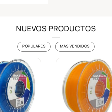
NUEVOS PRODUCTOS
POPULARES
MÁS VENDIDOS
Añadir
Añad
a la
a l
lista de
lista
deseos
des