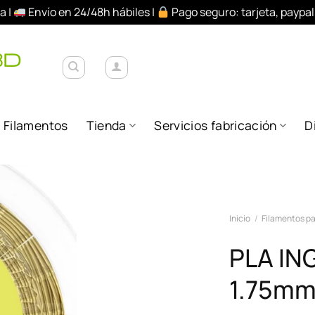
a |
Envío en 24/48h hábiles |
Pago seguro: tarjeta, paypa
Filamentos
Tienda
Servicios fabricación
D
Añadir
Inicio
/
Filamentos pa
a la
lista de
PLA IN
deseos
1.75mm