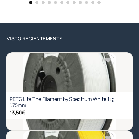
VISTO RECIENTEMENTE
Añadir
a la
lista de
deseos
PETG Lite The Filament by Spectrum White 1kg
1.75mm
13,50
€