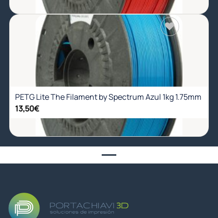
Añadir
a la
lista de
deseos
PETG Lite The Filament by Spectrum Azul 1kg 1.75mm
13,50
€