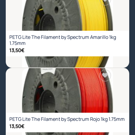
Añadir
a la
lista de
deseos
PETG Lite The Filament by Spectrum Amarillo 1kg
1.75mm
13,50
€
Añadir
a la
lista de
deseos
PETG Lite The Filament by Spectrum Rojo 1kg 1.75mm
13,50
€