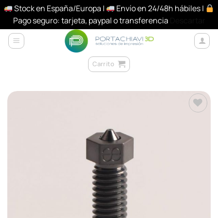
Stock en España/Europa |
Envío en 24/48h hábiles |
Pago seguro: tarjeta, paypal o transferencia
Descartar
Saltar
al
contenido
Carrito
Añadir
a la
lista de
deseos