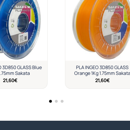
Añadir
Añad
a la
a l
lista de
lista
deseos
des
O 3D850 GLASS Blue
PLA INGEO 3D850 GLASS
1.75mm Sakata
Orange 1Kg 1.75mm Sakat
21,60
€
21,60
€