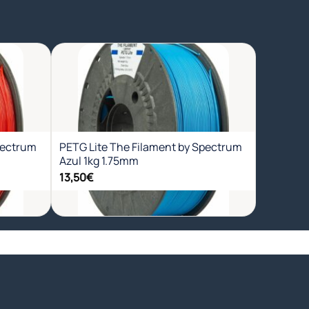
dir
Añadir
a
a la
a de
lista de
eos
deseos
pectrum
PETG Lite The Filament by Spectrum
Azul 1kg 1.75mm
13,50
€
+