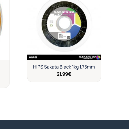
ir
Añadir
a
a la
 de
lista de
eos
deseos
HIPS Sakata Black 1kg 1.75mm
a
21,99
€