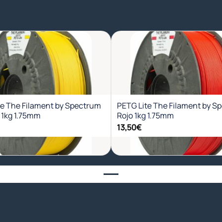
Añadir
Aña
a la
a l
lista de
list
deseos
des
te The Filament by Spectrum
PETG Lite The Filament by S
 1kg 1.75mm
Rojo 1kg 1.75mm
13,50
€
+