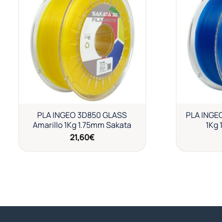
Añadir
a la
lista de
deseos
PLA INGEO 3D850 GLASS
PLA INGE
Amarillo 1Kg 1.75mm Sakata
1Kg 
21,60
€