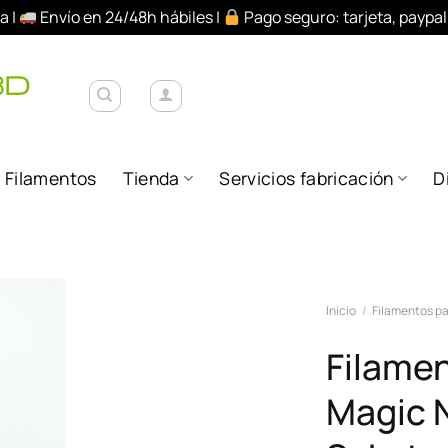
a |
Envío en 24/48h hábiles |
Pago seguro: tarjeta, paypa
Filamentos
Tienda
Servicios fabricación
D
Añadir
Inicio
/
Filamentos pa
a la
lista de
Filame
deseos
Magic 