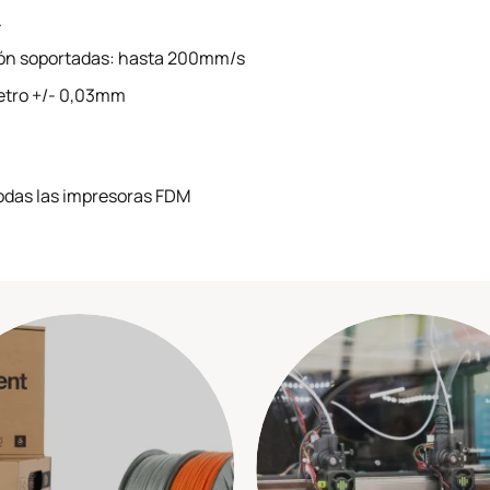
.
ión soportadas: hasta 200mm/s
metro +/- 0,03mm
odas las impresoras FDM