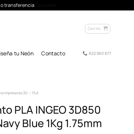
l o transferencia
Descartar
Carrito
iseña tu Neón
Contacto
622 560 677
ra impresoras 3D
/
PLA
nto PLA INGEO 3D850
Navy Blue 1Kg 1.75mm