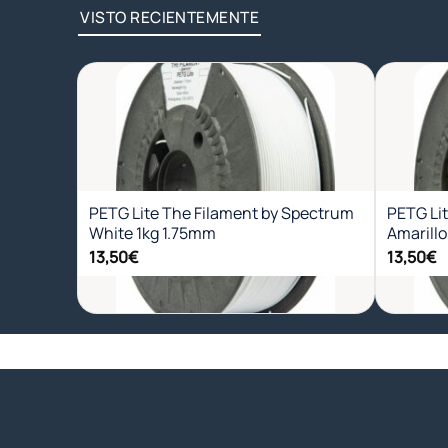
VISTO RECIENTEMENTE
Añadir
a la
lista de
deseos
PETG Lite The Filament by Spectrum
PETG Li
White 1kg 1.75mm
Amarillo
13,50
€
13,50
€
+
+