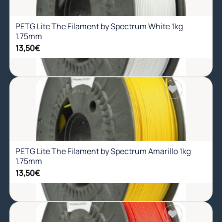
lista de
deseos
PETG Lite The Filament by Spectrum White 1kg
1.75mm
13,50
€
Añadir
a la
lista de
deseos
PETG Lite The Filament by Spectrum Amarillo 1kg
1.75mm
13,50
€