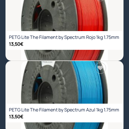
Añadir
a la
lista de
deseos
PETG Lite The Filament by Spectrum Rojo 1kg 1.75mm
13,50
€
Añadir
a la
lista de
deseos
PETG Lite The Filament by Spectrum Azul 1kg 1.75mm
13,50
€